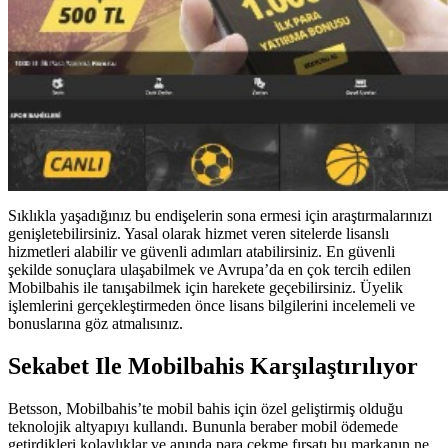
Sıklıkla yaşadığınız bu endişelerin sona ermesi için araştırmalarınızı
genişletebilirsiniz. Yasal olarak hizmet veren sitelerde lisanslı
hizmetleri alabilir ve güvenli adımları atabilirsiniz. En güvenli
şekilde sonuçlara ulaşabilmek ve Avrupa’da en çok tercih edilen
Mobilbahis ile tanışabilmek için harekete geçebilirsiniz. Üyelik
işlemlerini gerçekleştirmeden önce lisans bilgilerini incelemeli ve
bonuslarına göz atmalısınız.
Sekabet Ile Mobilbahis Karşılaştırılıyor
Betsson, Mobilbahis’te mobil bahis için özel geliştirmiş olduğu
teknolojik altyapıyı kullandı. Bununla beraber mobil ödemede
getirdikleri kolaylıklar ve anında para çekme fırsatı bu markanın ne