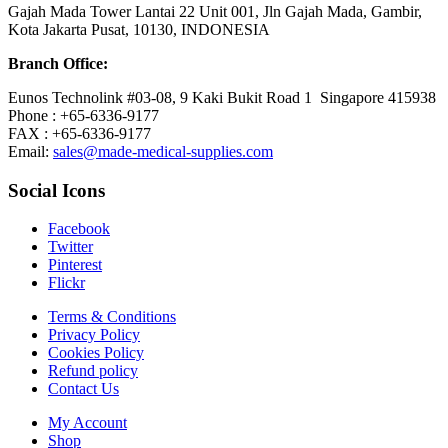
Gajah Mada Tower Lantai 22 Unit 001, Jln Gajah Mada, Gambir,
Kota Jakarta Pusat, 10130, INDONESIA
Branch Office:
Eunos Technolink #03-08, 9 Kaki Bukit Road 1 Singapore 415938
Phone : +65-6336-9177
FAX : +65-6336-9177
Email:
sales@made-medical-supplies.com
Social Icons
Facebook
Twitter
Pinterest
Flickr
Terms & Conditions
Privacy Policy
Cookies Policy
Refund policy
Contact Us
My Account
Shop