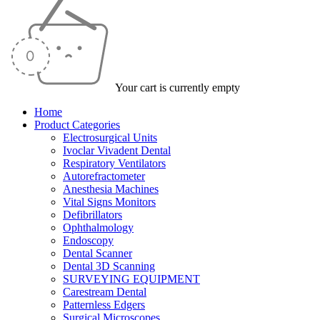
Your cart is currently empty
Home
Product Categories
Electrosurgical Units
Ivoclar Vivadent Dental
Respiratory Ventilators
Autorefractometer
Anesthesia Machines
Vital Signs Monitors
Defibrillators
Ophthalmology
Endoscopy
Dental Scanner
Dental 3D Scanning
SURVEYING EQUIPMENT
Carestream Dental
Patternless Edgers
Surgical Microscopes