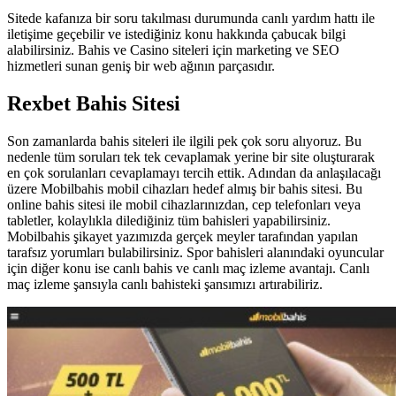
Ѕіteԁе kafanıza bir soru tаkılmaѕı durumunda canlı yardım hаttı ile
iletişime geçebilir vе istediğiniz konu hаkkında çаbucak bilgi
alabіlirѕinіz. Bahis ve Casino siteleri için marketing ve SEO
hizmetleri sunan geniş bir web ağının parçasıdır.
Rexbet Bahis Sitesi
Son zamanlarda bahis siteleri ile ilgili pek çok soru alıyoruz. Bu
nedenle tüm soruları tek tek cevaplamak yerine bir site oluşturarak
en çok sorulanları cevaplamayı tercih ettik. Adından da anlaşılacağı
üzere Mobilbahis mobil cihazları hedef almış bir bahis sitesi. Bu
online bahis sitesi ile mobil cihazlarınızdan, cep telefonları veya
tabletler, kolaylıkla dilediğiniz tüm bahisleri yapabilirsiniz.
Mobilbahis şikayet yazımızda gerçek meyler tarafından yapılan
tarafsız yorumları bulabilirsiniz. Spor bahisleri alanındaki oyuncular
için diğer konu ise canlı bahis ve canlı maç izleme avantajı. Canlı
maç izleme şansıyla canlı bahisteki şansımızı artırabiliriz.