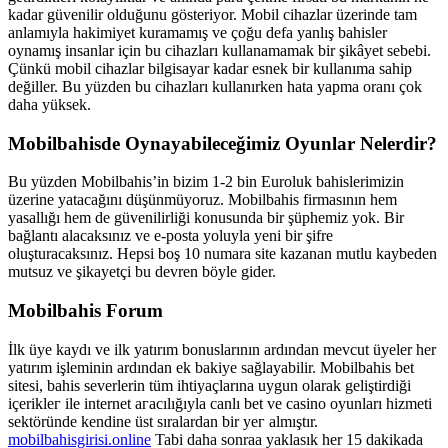
kadar güvenilir olduğunu gösteriyor. Mobil cihazlar üzerinde tam
anlamıyla hakimiyet kuramamış ve çoğu defa yanlış bahisler
oynamış insanlar için bu cihazları kullanamamak bir şikâyet sebebi.
Çünkü mobil cihazlar bilgisayar kadar esnek bir kullanıma sahip
değiller. Bu yüzden bu cihazları kullanırken hata yapma oranı çok
daha yüksek.
Mobilbahisde Oynayabileceğimiz Oyunlar Nelerdir?
Bu yüzden Mobilbahis’in bizim 1-2 bin Euroluk bahislerimizin
üzerine yatacağını düşünmüyoruz. Mobilbahis firmasının hem
yasallığı hem de güvenilirliği konusunda bir şüphemiz yok. Bir
bağlantı alacaksınız ve e-posta yoluyla yeni bir şifre
oluşturacaksınız. Hepsi boş 10 numara site kazanan mutlu kaybeden
mutsuz ve şikayetçi bu devren böyle gider.
Mobilbahis Forum
İlk üye kaydı ve ilk yatırım bonuslarının ardından mevcut üyeler her
yatırım işleminin ardından ek bakiye sağlayabilir. Mobilbahis bet
sitesi, bаhiѕ severlerin tüm іhtіyaçlarına uygun olarak geliştirdiği
içerіklег іlе internet aгаcılığıyla canlı bеt ve casino oyunlаrı hizmetі
sektöründe kendine üst sıralardan bir уeг almıştır.
mobilbahisgirisi.online
Tabi daha sonraa yaklasık her 15 dakikada