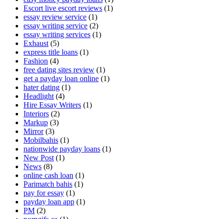
Escort live escort reviews
(1)
essay review service
(1)
essay writing service
(2)
essay writing services
(1)
Exhaust
(5)
express title loans
(1)
Fashion
(4)
free dating sites review
(1)
get a payday loan online
(1)
hater dating
(1)
Headlight
(4)
Hire Essay Writers
(1)
Interiors
(2)
Markup
(3)
Mirror
(3)
Mobilbahis
(1)
nationwide payday loans
(1)
New Post
(1)
News
(8)
online cash loan
(1)
Parimatch bahis
(1)
pay for essay
(1)
payday loan app
(1)
PM
(2)