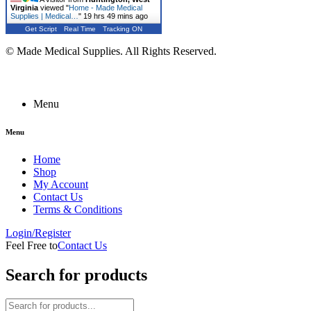
Virginia
viewed "
Home - Made Medical
Supplies | Medical…
"
19 hrs 49 mins ago
Get Script
Real Time
Tracking ON
© Made Medical Supplies. All Rights Reserved.
Menu
Menu
Home
Shop
My Account
Contact Us
Terms & Conditions
Login/Register
Feel Free to
Contact Us
Search for products