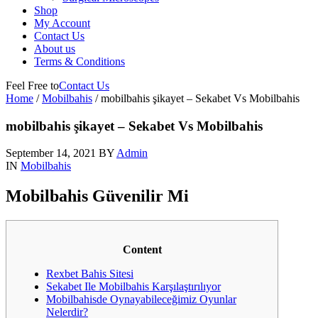
Shop
My Account
Contact Us
About us
Terms & Conditions
Feel Free to
Contact Us
Home
/
Mobilbahis
/
mobilbahis şikayet – Sekabet Vs Mobilbahis
mobilbahis şikayet – Sekabet Vs Mobilbahis
September 14, 2021
BY
Admin
IN
Mobilbahis
Mobilbahis Güvenilir Mi
Content
Rexbet Bahis Sitesi
Sekabet Ile Mobilbahis Karşılaştırılıyor
Mobilbahisde Oynayabileceğimiz Oyunlar
Nelerdir?