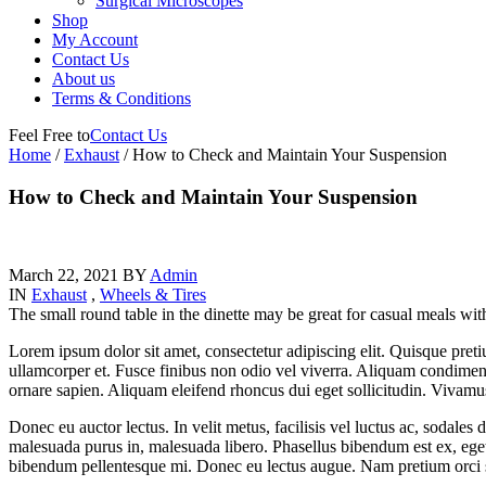
Surgical Microscopes
Shop
My Account
Contact Us
About us
Terms & Conditions
Feel Free to
Contact Us
Home
/
Exhaust
/
How to Check and Maintain Your Suspension
How to Check and Maintain Your Suspension
March 22, 2021
BY
Admin
IN
Exhaust
,
Wheels & Tires
The small round table in the dinette may be great for casual meals wit
Lorem ipsum dolor sit amet, consectetur adipiscing elit. Quisque preti
ullamcorper et. Fusce finibus non odio vel viverra. Aliquam condiment
ornare sapien. Aliquam eleifend rhoncus dui eget sollicitudin. Vivam
Donec eu auctor lectus. In velit metus, facilisis vel luctus ac, sodale
malesuada purus in, malesuada libero. Phasellus bibendum est ex, eget u
bibendum pellentesque mi. Donec eu lectus augue. Nam pretium orci si