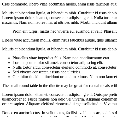
Cras commodo, libero vitae accumsan mollis, enim risus faucibus augue
Mauris at bibendum ligula, at bibendum nibh. Curabitur id risus dapibu
Lorem ipsum dolor sit amet, consectetur adipiscing elit. Nulla tortor a
maximus. Nam non laoreet mi, ut ultrices nibh. Morbi tincidunt ullam
Proin elit turpis, mattis nec viverra eu, euismod at velit. Phas
Libero vitae accumsan mollis, enim risus faucibus augue, quis ullamcor
Mauris at bibendum ligula, at bibendum nibh. Curabitur id risus dapibus
Phasellus vitae imperdiet felis. Nam non condimentum erat.
Lorem ipsum dolor sit amet, consectetur adipiscing elit.
Nulla tortor arcu, consectetur eleifend commodo at, consectetur 
Sed viverra consectetur risus nec ultricies.
Curabitur tincidunt tincidunt urna id maximus. Nam non laoreet m
The small round table in the dinette may be great for casual meals wit
Lorem ipsum dolor sit amet, consectetur adipiscing elit. Quisque preti
ullamcorper et. Fusce finibus non odio vel viverra. Aliquam condiment
ornare sapien. Aliquam eleifend rhoncus dui eget sollicitudin. Vivam
Donec eu auctor lectus. In velit metus, facilisis vel luctus ac, sodale