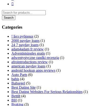
Categories
! Без рубрики
(2)
2000 payday loans
(1)
24 7 payday loans
(1)
adam4adam fr review
(1)
Adventistsingles gratis
(1)
adwentystyczne randki recenzja
(1)
afrointroductions review
(1)
american payday loans
(1)
android hookup apps reviews
(1)
Auto Parts
(6)
bahis
(4)
Bahsegel
(5)
Best Dating Site
(1)
Best Dating Websites For Serious Relationships
(1)
Bettilt
(4)
BH
(1)
Braking
(3)