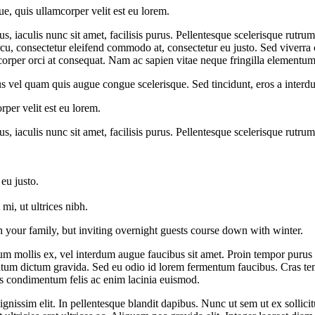
, quis ullamcorper velit est eu lorem.
s, iaculis nunc sit amet, facilisis purus. Pellentesque scelerisque rutr
rcu, consectetur eleifend commodo at, consectetur eu justo. Sed viverra co
corper orci at consequat. Nam ac sapien vitae neque fringilla elementum
ellus vel quam quis augue congue scelerisque. Sed tincidunt, eros a inter
per velit est eu lorem.
, iaculis nunc sit amet, facilisis purus. Pellentesque scelerisque rutru
eu justo.
i, ut ultrices nibh.
h your family, but inviting overnight guests course down with winter.
um mollis ex, vel interdum augue faucibus sit amet. Proin tempor purus 
um dictum gravida. Sed eu odio id lorem fermentum faucibus. Cras tempor
us condimentum felis ac enim lacinia euismod.
s dignissim elit. In pellentesque blandit dapibus. Nunc ut sem ut ex sol