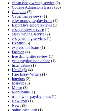
cheap essay writing service
(2)
College Admissions Essay
(30)
Coupons
(3)
Cybermen reviews
(1)
easy money payday loans
(1)
Escort live escort reviews
(1)
essay review service
(1)
essay writing service
(2)
essay writing services
(1)
Exhaust
(5)
express title loans
(1)
Fashion
(4)
free dating sites review
(1)
get a payday loan online
(1)
hater dating
(1)
Headlight
(4)
Hire Essay Writers
(1)
Interiors
(2)
Markup
(3)
Mirror
(3)
Mobilbahis
(1)
nationwide payday loans
(1)
New Post
(1)
News
(8)
online cash loan
(1)