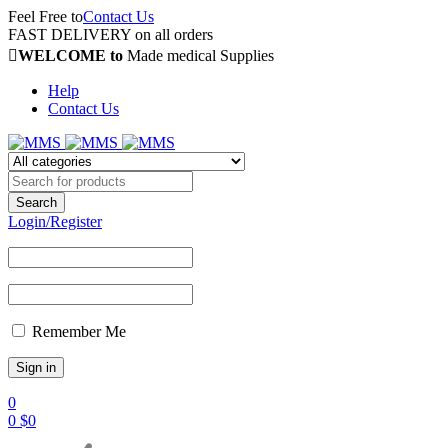
Feel Free to
Contact Us
FAST DELIVERY on all orders
WELCOME to
Made medical Supplies
Help
Contact Us
Login/Register
Remember Me
0
0
$
0