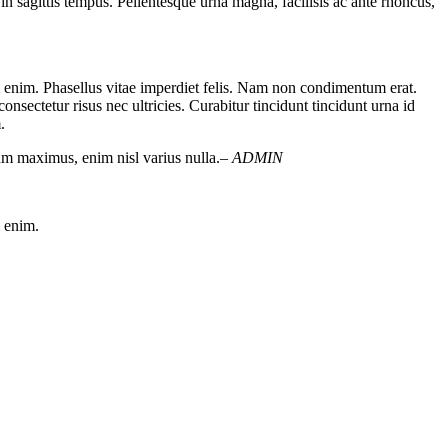
 in sagittis tempus. Pellentesque urna magna, facilisis ac ante rhoncus,
um enim. Phasellus vitae imperdiet felis. Nam non condimentum erat.
nsectetur risus nec ultricies. Curabitur tincidunt tincidunt urna id
.
dum maximus, enim nisl varius nulla.
– ADMIN
m enim.