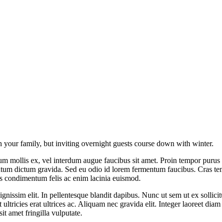
h your family, but inviting overnight guests course down with winter.
um mollis ex, vel interdum augue faucibus sit amet. Proin tempor purus 
um dictum gravida. Sed eu odio id lorem fermentum faucibus. Cras tempor
us condimentum felis ac enim lacinia euismod.
s dignissim elit. In pellentesque blandit dapibus. Nunc ut sem ut ex sol
ltricies erat ultrices ac. Aliquam nec gravida elit. Integer laoreet diam
t amet fringilla vulputate.