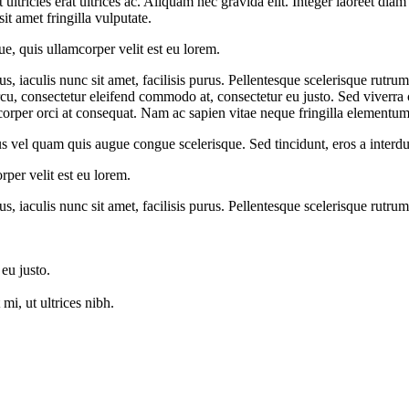
ltricies erat ultrices ac. Aliquam nec gravida elit. Integer laoreet diam
t amet fringilla vulputate.
, quis ullamcorper velit est eu lorem.
s, iaculis nunc sit amet, facilisis purus. Pellentesque scelerisque rutr
rcu, consectetur eleifend commodo at, consectetur eu justo. Sed viverra co
corper orci at consequat. Nam ac sapien vitae neque fringilla elementum
ellus vel quam quis augue congue scelerisque. Sed tincidunt, eros a inter
per velit est eu lorem.
, iaculis nunc sit amet, facilisis purus. Pellentesque scelerisque rutru
eu justo.
i, ut ultrices nibh.