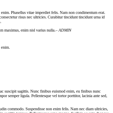
um enim. Phasellus vitae imperdiet felis. Nam non condimentum erat.
nsectetur risus nec ultricies. Curabitur tincidunt tincidunt urna id
.
dum maximus, enim nisl varius nulla.
– ADMIN
m enim.
ac suscipit sagittis. Nunc finibus euismod enim, eu finibus nunc
 semper ligula. Pellentesque vel tortor porttitor, lacinia ante sed,
licitudin commodo. Suspendisse non enim felis. Nam nec diam ultricies,