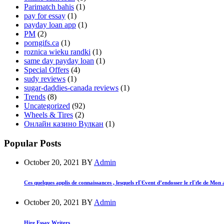
Parimatch bahis
(1)
pay for essay
(1)
payday loan app
(1)
PM
(2)
porngifs.ca
(1)
roznica wieku randki
(1)
same day payday loan
(1)
Special Offers
(4)
sudy reviews
(1)
sugar-daddies-canada reviews
(1)
Trends
(8)
Uncategorized
(92)
Wheels & Tires
(2)
Онлайн казино Вулкан
(1)
Popular Posts
October 20, 2021
BY
Admin
Ces quelques applis de connaissances , lesquels rГЄvent d’endosser le rГґle de Mon
October 20, 2021
BY
Admin
Hire Essay Writers