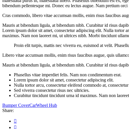
malesuada purus in, malesuada libero. Phasellus bibendum est ex, eget u
bibendum pellentesque mi. Donec eu lectus augue. Nam pretium orci si
Cras commodo, libero vitae accumsan mollis, enim risus faucibus augue
Mauris at bibendum ligula, at bibendum nibh. Curabitur id risus dapibu
Lorem ipsum dolor sit amet, consectetur adipiscing elit. Nulla tortor a
maximus. Nam non laoreet mi, ut ultrices nibh. Morbi tincidunt ullam
Proin elit turpis, mattis nec viverra eu, euismod at velit. Phas
Libero vitae accumsan mollis, enim risus faucibus augue, quis ullamcor
Mauris at bibendum ligula, at bibendum nibh. Curabitur id risus dapibus
Phasellus vitae imperdiet felis. Nam non condimentum erat.
Lorem ipsum dolor sit amet, consectetur adipiscing elit.
Nulla tortor arcu, consectetur eleifend commodo at, consectetur 
Sed viverra consectetur risus nec ultricies.
Curabitur tincidunt tincidunt urna id maximus. Nam non laoreet m
Bumper Cover
Car
Wheel Hub
Share: