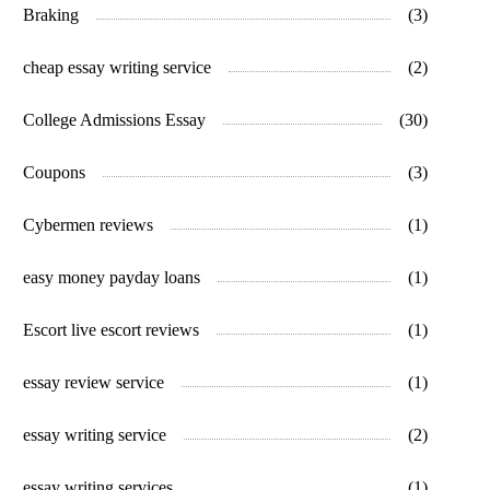
Braking
(3)
cheap essay writing service
(2)
College Admissions Essay
(30)
Coupons
(3)
Cybermen reviews
(1)
easy money payday loans
(1)
Escort live escort reviews
(1)
essay review service
(1)
essay writing service
(2)
essay writing services
(1)