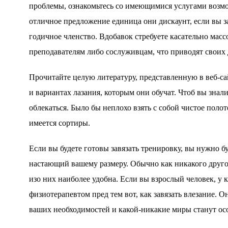
проблемы, ознакомьтесь со имеющимися услугами возмо
отличное предложение единица они дискаунт, если вы за
годичное членство. Вдобавок стребуете касательно мас
преподавателям либо сослуживцам, что приводят своих 
Прочитайте целую литературу, представленную в веб-сайт
и вариантах лазания, которым они обучат. Чтоб вы знал
облекаться. Было бы неплохо взять с собой чистое пол
имеется сортиры.
Если вы будете готовы завязать тренировку, вы нужно б
настающий вашему размеру. Обычно как никакого другог
изо них наиболее удобна. Если вы взрослый человек, у к
физиотерапевтом пред тем вот, как завязать влезание. 
ваших необходимостей и какой-никакие миры станут ос