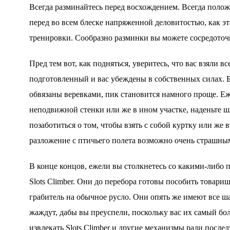
Всегда разминайтесь перед восхождением. Всегда полож
перед во всем блеске напряженной деловитостью, как эта
тренировки. Сообразно разминки вы можете сосредоточ
Пред тем вот, как подняться, уверитесь, что вас взяли в
подготовленный и вас убеждены в собственных силах. Б
обвязаны веревками, пик становится намного проще. Еже
неподвижной стенки или же в ином участке, наденьте ш
позаботиться о том, чтобы взять с собой куртку или ж
разложение с птичьего полета возможно очень страшны
В конце концов, ежели вы столкнетесь со какими-либо 
Slots Climber. Они до перебора готовы пособить товари
грабитель на обычное русло. Они опять же имеют все
жаждут, дабы вы преуспели, поскольку вас их самый бол
извлекать Slots Climber и другие механизмы ради после