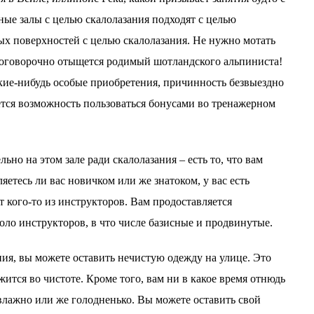
ные залы с целью скалолазания подходят с целью
х поверхностей с целью скалолазания.
Не нужно мотать
зоговорочно отыщется родимый шотландского альпиниста!
акие-нибудь особые приобретения, причинность безвыездно
яется возможность пользоваться бонусами во тренажерном
ьно на этом зале ради скалолазания – есть то, что вам
яетесь ли вас новичком или же знатоком, у вас есть
 кого-то из инструкторов. Вам продоставляется
ло инструкторов, в что числе базисные и продвинутые.
ния, вы можете оставить нечистую одежду на улице. Это
жится во чистоте. Кроме того, вам ни в какое время отнюдь
 влажно или же голодненько. Вы можете оставить свой