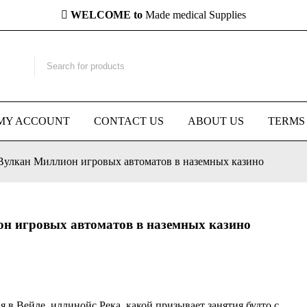
WELCOME to
Made medical Supplies
MY ACCOUNT
CONTACT US
ABOUT US
TERMS
Вулкан Миллион игровых автоматов в наземных казино
н игровых автоматов в наземных казино
ия в Вейле, иллинойс Река, какой призывает занятия будто с