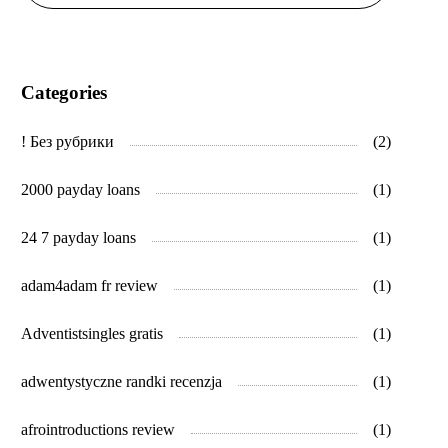
Categories
! Без рубрики
(2)
2000 payday loans
(1)
24 7 payday loans
(1)
adam4adam fr review
(1)
Adventistsingles gratis
(1)
adwentystyczne randki recenzja
(1)
afrointroductions review
(1)