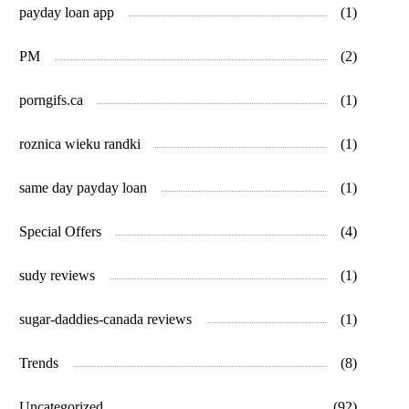
payday loan app
(1)
PM
(2)
porngifs.ca
(1)
roznica wieku randki
(1)
same day payday loan
(1)
Special Offers
(4)
sudy reviews
(1)
sugar-daddies-canada reviews
(1)
Trends
(8)
Uncategorized
(92)