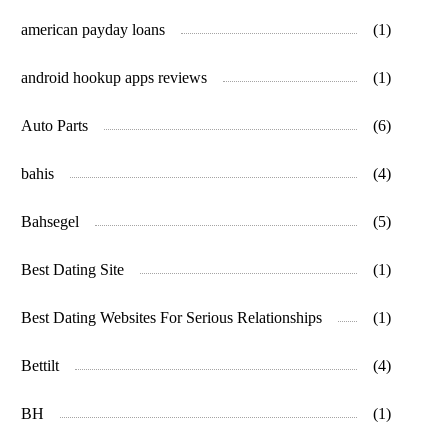
american payday loans
(1)
android hookup apps reviews
(1)
Auto Parts
(6)
bahis
(4)
Bahsegel
(5)
Best Dating Site
(1)
Best Dating Websites For Serious Relationships
(1)
Bettilt
(4)
BH
(1)