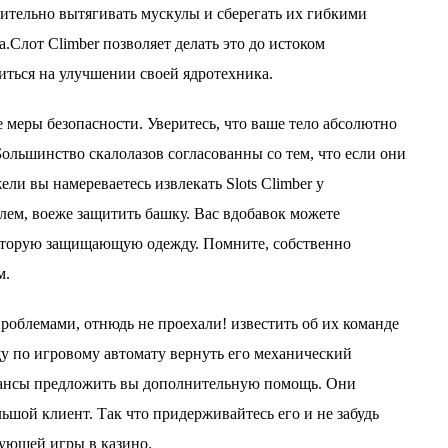
ительно вытягивать мускулы и сберегать их гибкими
.Слот Climber позволяет делать это до истоком
иться на улучшении своей ядротехника.
се меры безопасности. Уверитесь, что ваше тело абсолютно
ольшинство скалолазов согласованны со тем, что если они
ли вы намереваетесь извлекать Slots Climber у
лем, воеже защитить башку. Вас вдобавок можете
е вторую защищающую одежду. Помните, собственно
м.
проблемами, отнюдь не проехали! известить об их команде
щу по игровому автомату вернуть его механический
 шансы предложить вы дополнительную помощь. Они
ьшой клиент. Так что придерживайтесь его и не забудь
дующей игры в казино.