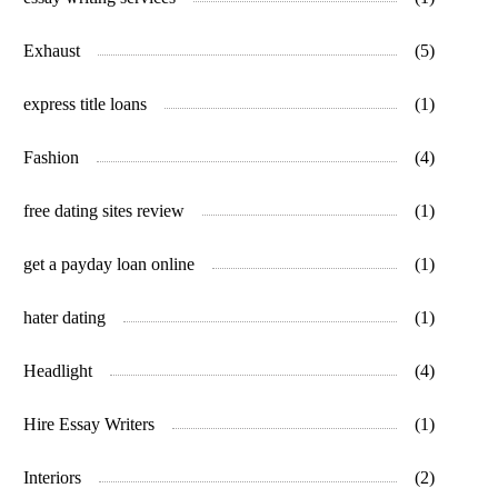
Exhaust
(5)
express title loans
(1)
Fashion
(4)
free dating sites review
(1)
get a payday loan online
(1)
hater dating
(1)
Headlight
(4)
Hire Essay Writers
(1)
Interiors
(2)