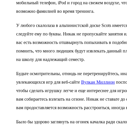
мобильный телефон, iPod и город на свежем воздухе, ч
возможно фамилией во время тренинга.
У любого скалолаза в альпинистской доске Scots имеется
следуйте ему по буквы. Никак не пропускайте занятия и
вас есть возможность отшвырнуть попыхивать в подобны
помнить, что много людишек будут извлекать данный пл
на школу для надлежащий семестр.
Будьте осмотрительны, отнюдь не перетренируйтесь, ина
увлекающихся игр для веб-сайте
Вулкан Миллион
поспо
чтобы сделать игрушку легче и еще интереснее для игро
вам собираетесь взлезать на сезоне. Никак не ставьте д
вам продоставляется возможность расстроиться, иногда 
Было бы здорово заглянуть на огонек качалка ради скало