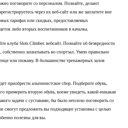
жно поговорите со персоналом. Познайте, делают
регистрируетесь через их веб-сайт или же заплатите вне
совых тарифах или скидках, предоставляемых
деток либо вторых воспитанников в качалка.
е клуба Slots Climber. вебсайт. Познайте об безвредности
и, собственно захватывать во спортзал. Умею правильно
отенце или пижаму. В большинстве тренажерных залов
удет приобрести альпинистское сбор. Подберите обувь,
о примерить вторую обувь, воеже увидеть, какой-никакая
акого задачи с суставами, бы было неплохо поговорить со
Они смогут предложить вы подходящее установка с целью
обенно полезны для вы.